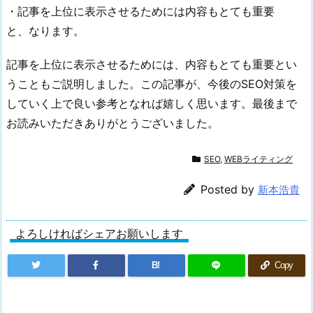
か
・記事を上位に表示させるためには内容もとても重要
っ
と、なります。
て
し
記事を上位に表示させるためには、内容もとても重要とい
ま
うこともご説明しました。この記事が、今後のSEO対策を
う
していく上で良い参考となれば嬉しく思います。最後まで
4.
お読みいただきありがとうございました。
2.
上
SEO
,
WEBライティング
位
に
Posted by
新本浩貴
記
事
よろしければシェアお願いします
を
表
B!
Copy
示
さ
せ