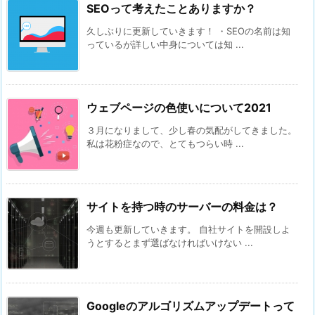
SEOって考えたことありますか？
位
久しぶりに更新していきます！ ・SEOの名前は知
に
っているが詳しい中身については知 ...
表
示
さ
せ
ウェブページの色使いについて2021
る
３月になりまして、少し春の気配がしてきました。
た
私は花粉症なので、とてもつらい時 ...
め
に
は
サイトを持つ時のサーバーの料金は？
内
容
今週も更新していきます。 自社サイトを開設しよ
うとするとまず選ばなければいけない ...
も
と
て
も
Googleのアルゴリズムアップデートって
重