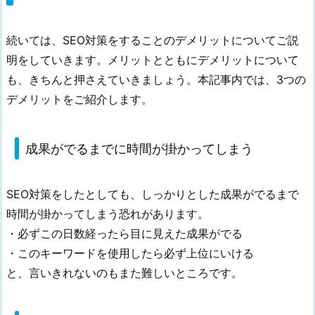
3.
2.
続いては、SEO対策をすることのデメリットについてご説
や
明をしていきます。メリットとともにデメリットについて
る
も、きちんと押さえていきましょう。本記事内では、3つの
の
デメリットをご紹介します。
に
お
金
成果がでるまでに時間が掛かってしまう
が
掛
か
SEO対策をしたとしても、しっかりとした成果がでるまで
ら
時間が掛かってしまう恐れがあります。
な
・必ずこの日数経ったら目に見えた成果がでる
い
・このキーワードを使用したら必ず上位にいける
3.
と、言いきれないのもまた難しいところです。
3.
サ
イ