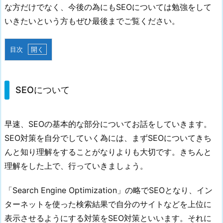
な方だけでなく、今後の為にもSEOについては勉強をして
いきたいという方もぜひ最後までご覧ください。
目次
1.
S
E
SEOについて
O
に
早速、SEOの基本的な部分についてお話をしていきます。
つ
SEO対策を自分でしていく為には、まずSEOについてきち
い
て
んと知り理解をすることがなりよりも大切です。きちんと
2.
理解をした上で、行っていきましょう。
S
E
「Search Engine Optimization」の略でSEOとなり、イン
O
ターネットを使った検索結果で自分のサイトなどを上位に
対
表示させるようにする対策をSEO対策といいます。それに