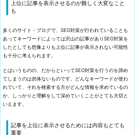
上位に記事を表示させるのが難しく大変なこと
ト・
も
ブ
ロ
グ
多くのサイト・ブログで、SEO対策が行われていることも
を
あってキーワードによっては沢山の記事がありSEO対策を
知
したとしても想像よりも上位に記事が表示されない可能性
る
も十分に考えられます。
き
っ
とはいうものの、だからといってSEO対策を行うのを諦め
か
てしまうのは勿体ないものです。どんなキーワードが使わ
け
れていて、それを検索する方がどんな情報を求めているの
に
か、しっかりと理解をして深めていくことがとても大切と
繋
いえます。
が
る
こ
記事を上位に表示させるためには内容もとても
と
重要
も