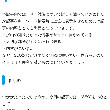
4.
S
本記事内では、SEO対策について詳しく述べていきました
E
が記事をキーワード検索時に上位に表示させるためには記
O
事の内容もとても重要となっていきます。
対
・沢山の知りたかった情報がサイトに書かれている
策
・大切な部分がすぐに理解出来る
を
・内容が見やすい
す
など、SEO対策だけでなく実際に書いていく内容もどのサ
る
イトよりも便利で濃いものにしていきましょう。
こ
と
の
まとめ
デ
メ
リ
いかがだったでしょうか。今回の記事では、”SEO”を中心と
ッ
して
ト