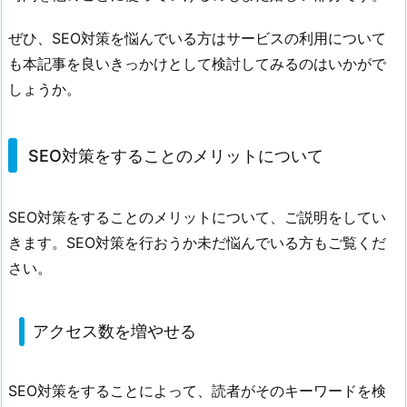
策
ぜひ、SEO対策を悩んでいる方はサービスの利用について
を
も本記事を良いきっかけとして検討してみるのはいかがで
し
しょうか。
て
く
れ
SEO対策をすることのメリットについて
る
サ
ー
SEO対策をすることのメリットについて、ご説明をしてい
ビ
きます。SEO対策を行おうか未だ悩んでいる方もご覧くだ
ス
さい。
に
頼
む
アクセス数を増やせる
の
も
1
SEO対策をすることによって、読者がそのキーワードを検
つ