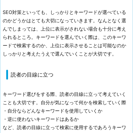
キ
ー
SEO対策といっても、しっかりとキーワードが選べている
ワ
のかどうかはとても大切になっていきます。なんとなく選
ー
んでしまっては、上位に表示がされない場合も十分に考え
ド
られるところ。キーワードを選んでいく際は、このキーワ
を
ードで検索するのか、上位に表示させることは可能なのか
正
しっかりと考えたうえで選んでいくことが大切です。
し
く
選
読者の目線に立つ
べ
て
い
キーワード選びをする際、読者の目線に立って考えていく
る
ことも大切です。自分が気になって何かを検索していく際
か
・自分ならどんなキーワードを使用していくか
確
・逆に使わないキーワードはあるか
認
など、読者の目線に立って検索に使用するであろうキーワ
を