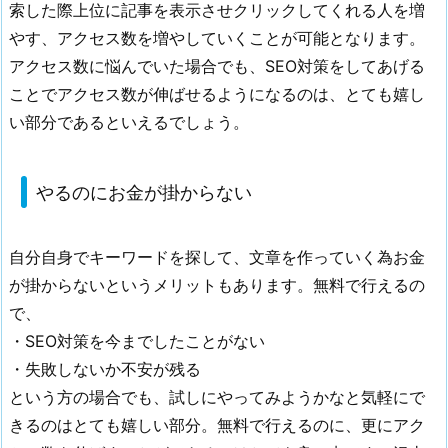
索した際上位に記事を表示させクリックしてくれる人を増
の
やす、アクセス数を増やしていくことが可能となります。
手
アクセス数に悩んでいた場合でも、SEO対策をしてあげる
段
ことでアクセス数が伸ばせるようになるのは、とても嬉し
3.
い部分であるといえるでしょう。
S
E
O
やるのにお金が掛からない
対
策
を
自分自身でキーワードを探して、文章を作っていく為お金
す
が掛からないというメリットもあります。無料で行えるの
る
で、
こ
・SEO対策を今までしたことがない
と
・失敗しないか不安が残る
の
という方の場合でも、試しにやってみようかなと気軽にで
メ
きるのはとても嬉しい部分。無料で行えるのに、更にアク
リ