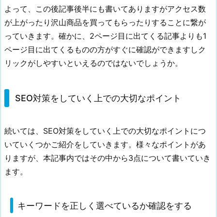
策
よって、この後記事後半にも書いてありますがアクセス数
を
が上がったり沢山商品を買ってもらったりすることに繋が
し
っていきます。確かに、2ページ目に出てくる記事よりも1
て
ページ目に出てくるものの方がすぐに確認ができますしク
い
リックがしやすいといえるのではないでしょうか。
く
上
で
SEO対策をしていく上での大切なポイント
の
大
切
続いては、SEO対策をしていく上での大切なポイントにつ
な
いていくつかご紹介をしていきます。様々なポイントがあ
ポ
りますが、本記事内ではその中から3点について書いていき
イ
ます。
ン
ト
2.
キーワードを正しく選べているか確認をする
1.