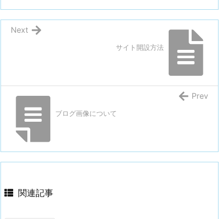
る
の
Next
が
難
サイト開設方法
し
く
大
変
Prev
な
ブログ画像について
こ
と
も
4.
3.
記
関連記事
事
を
上