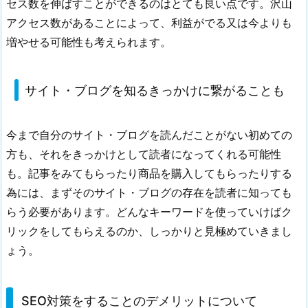
セス数を伸ばすことができるのはとても良い点です。沢山
ッ
アクセス数があることによって、利益がでる又は今よりも
ト
に
増やせる可能性も考えられます。
つ
い
サイト・ブログを知るきっかけに繋がることも
て
3.
1.
今まで自分のサイト・ブログを読んだことがない初めての
ア
方も、それをきっかけとして読者になってくれる可能性
ク
も。記事をみてもらったり商品を購入してもらったりする
セ
為には、まずそのサイト・ブログの存在を読者に知っても
ス
らう必要があります。どんなキーワードを使っていけばク
数
を
リックをしてもらえるのか、しっかりと見極めていきまし
増
ょう。
や
せ
る
SEO対策をすることのデメリットについて