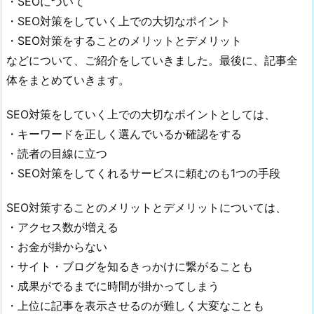
・SEOについて
に
・SEO対策をしていく上での大切なポイント
つ
・SEO対策をすることのメリットとデメリット
い
て
などについて、ご紹介をしていきました。最後に、記事全
4.
体をまとめていきます。
1.
成
SEO対策をしていく上での大切なポイントとしては、
果
・キーワードを正しく選んでいるか確認をする
が
・読者の目線に立つ
で
・SEO対策をしてくれるサービスに頼むのも1つの手段
る
ま
SEO対策することのメリットとデメリットについては、
で
・アクセス数が増える
に
・お金が掛からない
時
・サイト・ブログを知るきっかけに繋がることも
間
・成果がでるまでに時間が掛かってしまう
が
掛
・上位に記事を表示させるのが難しく大変なことも