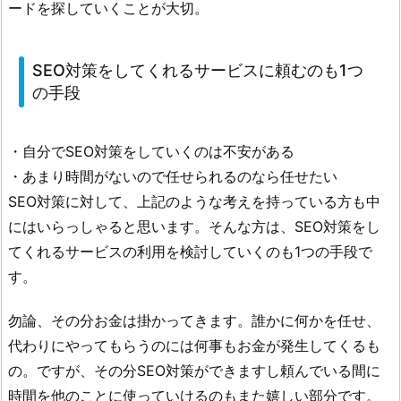
ードを探していくことが大切。
す
る
2.
SEO対策をしてくれるサービスに頼むのも1つ
2.
の手段
読
者
の
・自分でSEO対策をしていくのは不安がある
目
・あまり時間がないので任せられるのなら任せたい
線
SEO対策に対して、上記のような考えを持っている方も中
に
にはいらっしゃると思います。そんな方は、SEO対策をし
立
てくれるサービスの利用を検討していくのも1つの手段で
つ
す。
2.
3.
勿論、その分お金は掛かってきます。誰かに何かを任せ、
S
代わりにやってもらうのには何事もお金が発生してくるも
E
の。ですが、その分SEO対策ができますし頼んでいる間に
O
時間を他のことに使っていけるのもまた嬉しい部分です。
対