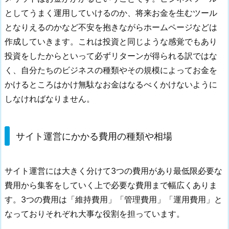
イ
としてうまく運用していけるのか、将来お金を生むツール
ト
となりえるのかなど不安を抱きながらホームページなどは
運
作成していきます。これは投資と同じような感覚でもあり
営
投資をしたからといって必ずリターンが得られる訳ではな
に
か
く、自分たちのビジネスの種類やその規模によってお金を
か
かけるところはかけ無駄なお金はなるべくかけないように
る
しなければなりません。
費
用
の
サイト運営にかかる費用の種類や相場
種
類
サイト運営には大きく分けて3つの費用があり最低限必要な
や
相
費用から集客をしていく上で必要な費用まで幅広くありま
場
す。3つの費用は「維持費用」「管理費用」「運用費用」と
4.
なっておりそれぞれ大事な役割を担っています。
1.