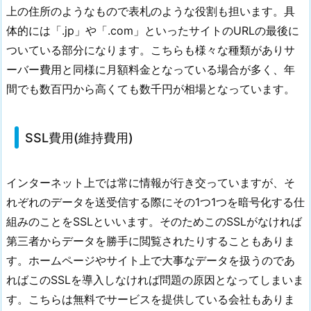
上の住所のようなもので表札のような役割も担います。具
(維
体的には「.jp」や「.com」といったサイトのURLの最後に
持
費
ついている部分になります。こちらも様々な種類がありサ
用)
ーバー費用と同様に月額料金となっている場合が多く、年
4.
間でも数百円から高くても数千円が相場となっています。
3.
S
SSL費用(維持費用)
S
L
費
インターネット上では常に情報が行き交っていますが、そ
用
れぞれのデータを送受信する際にその1つ1つを暗号化する仕
(維
組みのことをSSLといいます。そのためこのSSLがなければ
持
第三者からデータを勝手に閲覧されたりすることもありま
費
用)
す。ホームページやサイト上で大事なデータを扱うのであ
4.
ればこのSSLを導入しなければ問題の原因となってしまいま
4.
す。こちらは無料でサービスを提供している会社もありま