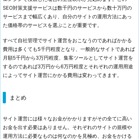
O
SEO対策支援サービスは数千円のサービスから数十万円の
対
サービスまで幅広くあり、自分のサイトの運用方法にあっ
策
た価格帯のサービスを選ぶことが重要です。
費
用
すべて自社管理でサイト運営をおこなうのであればかかる
(運
費用は多くても5千円程度となり、一般的なサイトであれば
用
月額5千円から3万円程度、集客ツールとしてサイト運営を
費
するのであれば3万円から6万円程度とそれぞれの運用用途
用)
によってサイト運営にかかる費用は変わってきます。
5.
ま
と
まとめ
め
サイト運営には様々なお金がかかりますがその全てに高い
お金を出す必要はありません。それぞれのサイトの規模や
運用方法に必要なものは何なのかを見極め、お金をかける