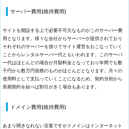
サ
ー
サーバー費用(維持費用)
バ
ー
サイトを開設する上で必要不可欠なものがこのサーバー費
費
用となります。様々な会社からサーバーが提供されており
用
それぞれのサーバーを借りてサイト運営をおこなっていく
(維
持
ことからレンタルサーバー代ともいわれます。このサーバ
費
ー代はほとんどの場合が月額料金となっており年間でも数
用)
千円から数万円規模のものがほとんどとなります。月々の
4.
使用料として支払っていくことになるため、契約当初から
2.
長期契約を結べば割引がきく場合もあります。
ド
メ
イ
ドメイン費用(維持費用)
ン
費
あまり聞きなれない言葉ですがドメインはインターネット
用