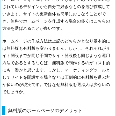
方
されているデザインから自分で好きなものを選び作成して
法
いきます。サイトの更新自体も簡単におこなうことがで
2.
き、無料でホームページを作成する場合の多くはこちらの
無
料
方法を選ばれることが多いです。
版
の
ホームページの作成方法は上記のどちらかとなり基本的に
ホ
は無料版も有料版も変わりません。しかし、それぞれがサ
ー
イト開設までが同じ手間でサイト開設後も同じような運用
ム
方法であるとするならば、無料版で制作するのがコスト的
ペ
にも一番かと思います。しかし、マーケティングツールと
ー
してサイトを開設する場合などは圧倒的に有料版を選ぶ方
ジ
が多いのが現実です。ではなぜ無料版を選ぶ人は少ないの
の
でしょうか。
デ
メ
リ
無料版のホームページのデメリット
ッ