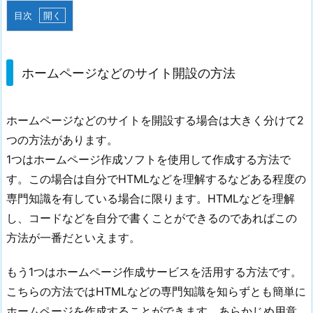
目次
1.
ホ
ー
ホームページなどのサイト開設の方法
ム
ペ
ホームページなどのサイトを開設する場合は大きく分けて2
ー
つの方法があります。
ジ
な
1つはホームページ作成ソフトを使用して作成する方法で
ど
す。この場合は自分でHTMLなどを理解するなどある程度の
の
専門知識を有している場合に限ります。HTMLなどを理解
サ
し、コードなどを自分で書くことができるのであればこの
イ
方法が一番だといえます。
ト
開
もう1つはホームページ作成サービスを活用する方法です。
設
こちらの方法ではHTMLなどの専門知識を知らずとも簡単に
の
ホームページを作成することができます。あらかじめ用意