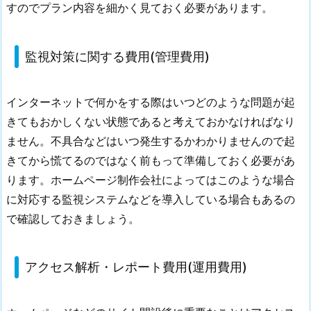
監
すのでプラン内容を細かく見ておく必要があります。
視
対
策
監視対策に関する費用(管理費用)
に
関
インターネットで何かをする際はいつどのような問題が起
す
きてもおかしくない状態であると考えておかなければなり
る
ません。不具合などはいつ発生するかわかりませんので起
費
用
きてから慌てるのではなく前もって準備しておく必要があ
(管
ります。ホームページ制作会社によってはこのような場合
理
に対応する監視システムなどを導入している場合もあるの
費
で確認しておきましょう。
用)
4.
5.
アクセス解析・レポート費用(運用費用)
ア
ク