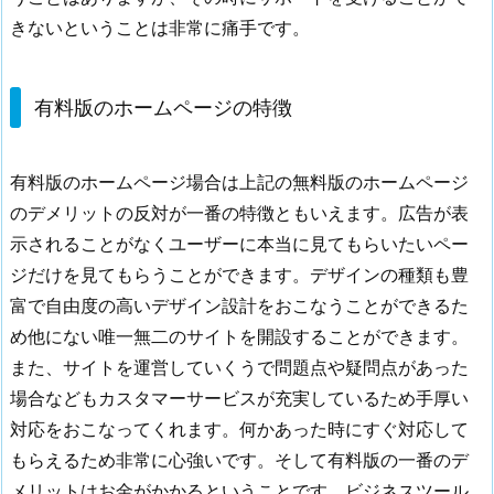
い
きないということは非常に痛手です。
3.
有
有料版のホームページの特徴
料
版
の
有料版のホームページ場合は上記の無料版のホームページ
ホ
のデメリットの反対が一番の特徴ともいえます。広告が表
ー
示されることがなくユーザーに本当に見てもらいたいペー
ム
ジだけを見てもらうことができます。デザインの種類も豊
ペ
富で自由度の高いデザイン設計をおこなうことができるた
ー
ジ
め他にない唯一無二のサイトを開設することができます。
の
また、サイトを運営していくうで問題点や疑問点があった
特
場合などもカスタマーサービスが充実しているため手厚い
徴
対応をおこなってくれます。何かあった時にすぐ対応して
4.
もらえるため非常に心強いです。そして有料版の一番のデ
サ
メリットはお金がかかるということです。ビジネスツール