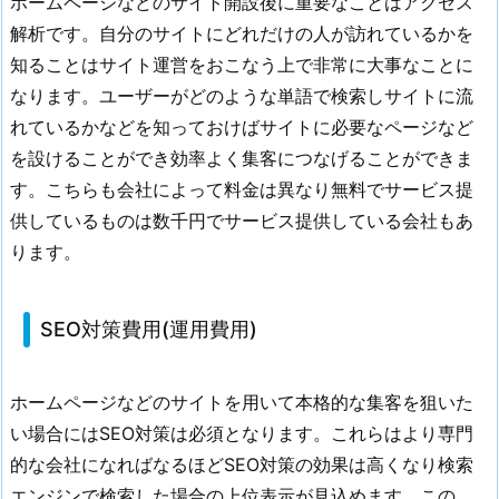
ホームページなどのサイト開設後に重要なことはアクセス
セ
解析です。自分のサイトにどれだけの人が訪れているかを
ス
知ることはサイト運営をおこなう上で非常に大事なことに
解
析・
なります。ユーザーがどのような単語で検索しサイトに流
レ
れているかなどを知っておけばサイトに必要なページなど
ポ
を設けることができ効率よく集客につなげることができま
ー
す。こちらも会社によって料金は異なり無料でサービス提
ト
供しているものは数千円でサービス提供している会社もあ
費
ります。
用
(運
用
SEO対策費用(運用費用)
費
用)
ホームページなどのサイトを用いて本格的な集客を狙いた
4.
い場合にはSEO対策は必須となります。これらはより専門
6.
S
的な会社になればなるほどSEO対策の効果は高くなり検索
E
エンジンで検索した場合の上位表示が見込めます。この