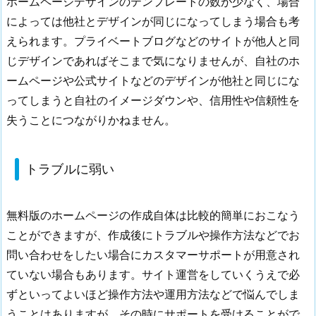
ホームページデザインのテンプレートの数が少なく、場合
ザ
によっては他社とデザインが同じになってしまう場合も考
イ
えられます。プライベートブログなどのサイトが他人と同
ン
じデザインであればそこまで気になりませんが、自社のホ
の
ームページや公式サイトなどのデザインが他社と同じにな
種
類
ってしまうと自社のイメージダウンや、信用性や信頼性を
が
失うことにつながりかねません。
少
な
トラブルに弱い
い
2.
3.
無料版のホームページの作成自体は比較的簡単におこなう
ト
ことができますが、作成後にトラブルや操作方法などでお
ラ
問い合わせをしたい場合にカスタマーサポートが用意され
ブ
ていない場合もあります。サイト運営をしていくうえで必
ル
ずといってよいほど操作方法や運用方法などで悩んでしま
に
うことはありますが、その時にサポートを受けることがで
弱