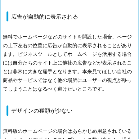
ト
2.
広告が自動的に表示される
1.
広
告
無料でホームページなどのサイトを開設した場合、ページ
が
の上下左右の位置に広告が自動的に表示されることがあり
自
ます。ビジネスツールとしてホームページを活用する場合
動
には自分たちのサイト上に他社の広告などが表示されるこ
的
とは非常に大きな痛手となります。本来見てほしい自社の
に
商品やサービスではなく他の場所にユーザーの視点が移っ
表
示
てしまうことはなるべく避けたいところです。
さ
れ
デザインの種類が少ない
る
2.
2.
無料版のホームページの場合はあらかじめ用意されている
デ