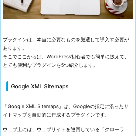
s
2.
2.
S
l
プラグインは、本当に必要なものを厳選して導入す必要が
i
あります。
m
そこでここからは、WordPress初心者でも簡単に扱えて、
s
とても便利なプラグインを5つ紹介します。
t
a
t
Google XML Sitemaps
A
n
a
「Google XML Sitemaps」は、Googleの指定に沿ったサ
l
イトマップを自動的に作成するプラグインです。
y
t
ウェブ上には、ウェブサイトを巡回している「クローラ
i