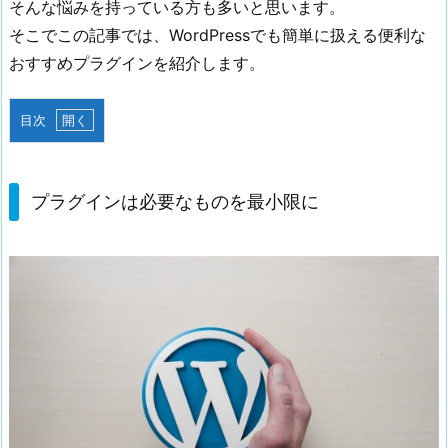
そんな悩みを持っている方も多いと思います。
そこでこの記事では、WordPressでも簡単に扱える便利な
おすすめプラグインを紹介します。
目次
1.
プ
ラ
プラグインは必要なものを最小限に
グ
イ
ン
は
必
要
な
も
の
を