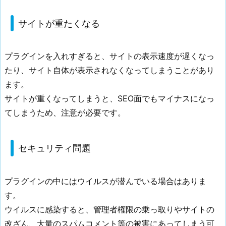
セ
キ
サイトが重たくなる
ュ
リ
テ
プラグインを入れすぎると、サイトの表示速度が遅くなっ
ィ
たり、サイト自体が表示されなくなってしまうことがあり
問
ます。
題
サイトが重くなってしまうと、SEO面でもマイナスになっ
2.
てしまうため、注意が必要です。
お
す
す
セキュリティ問題
め
プ
プラグインの中にはウイルスが潜んでいる場合はありま
ラ
す。
グ
イ
ウイルスに感染すると、管理者権限の乗っ取りやサイトの
ン
改ざん、大量のスパムコメント等の被害にあってしまう可