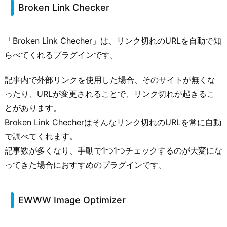
Broken Link Checker
t
e
n
「Broken Link Checher」は、リンク切れのURLを自動で知
t
らべてくれるプラグインです。
s
P
記事内で外部リンクを使用した場合、そのサイトが無くな
l
ったり、URLが変更されることで、リンク切れが起きるこ
u
とがあります。
s
Broken Link Checherはそんなリンク切れのURLを常に自動
3.
で調べてくれます。
ま
記事数が多くなり、手動で1つ1つチェックするのが大変にな
と
ってきた場合におすすめのプラグインです。
め
EWWW Image Optimizer