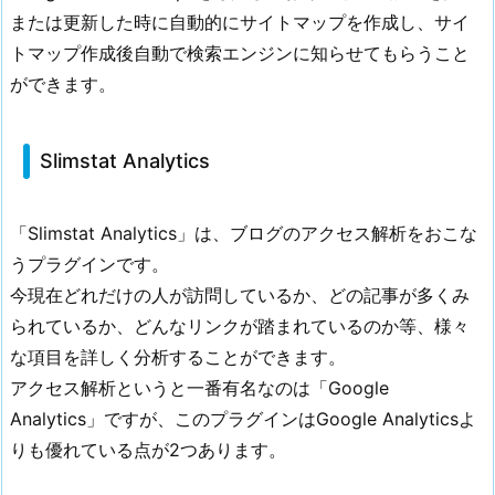
c
または更新した時に自動的にサイトマップを作成し、サイ
k
トマップ作成後自動で検索エンジンに知らせてもらうこと
e
ができます。
r
2.
4.
Slimstat Analytics
E
W
W
「Slimstat Analytics」は、ブログのアクセス解析をおこな
W
うプラグインです。
I
今現在どれだけの人が訪問しているか、どの記事が多くみ
m
られているか、どんなリンクが踏まれているのか等、様々
a
な項目を詳しく分析することができます。
g
アクセス解析というと一番有名なのは「Google
e
Analytics」ですが、このプラグインはGoogle Analyticsよ
O
りも優れている点が2つあります。
p
t