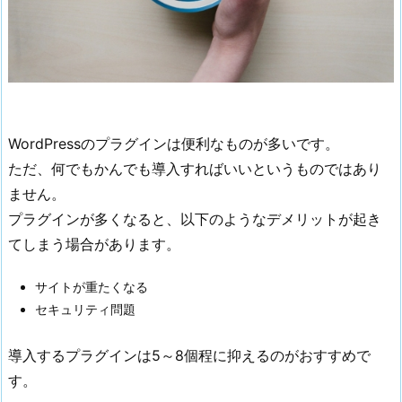
最
小
限
に
1.
1.
WordPressのプラグインは便利なものが多いです。
サ
ただ、何でもかんでも導入すればいいというものではあり
イ
ません。
ト
プラグインが多くなると、以下のようなデメリットが起き
が
てしまう場合があります。
重
た
サイトが重たくなる
く
セキュリティ問題
な
る
導入するプラグインは5～8個程に抑えるのがおすすめで
1.
す。
2.