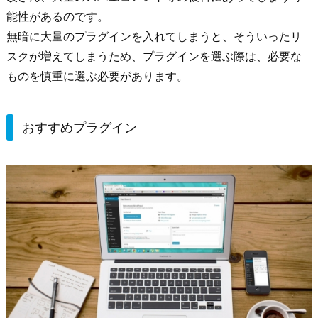
2.
能性があるのです。
1.
無暗に大量のプラグインを入れてしまうと、そういったリ
G
スクが増えてしまうため、プラグインを選ぶ際は、必要な
o
ものを慎重に選ぶ必要があります。
o
g
l
おすすめプラグイン
e
X
M
L
S
i
t
e
m
a
p