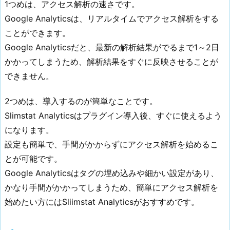
1つめは、アクセス解析の速さです。
i
Google Analyticsは、リアルタイムでアクセス解析をする
m
i
ことができます。
z
Google Analyticsだと、最新の解析結果がでるまで1～2日
e
かかってしまうため、解析結果をすぐに反映させることが
r
できません。
2.
5.
2つめは、導入するのが簡単なことです。
T
Slimstat Analyticsはプラグイン導入後、すぐに使えるよう
a
になります。
b
設定も簡単で、手間がかからずにアクセス解析を始めるこ
l
とが可能です。
e
Google Analyticsはタグの埋め込みや細かい設定があり、
o
かなり手間がかかってしまうため、簡単にアクセス解析を
f
C
始めたい方にはSliimstat Analyticsがおすすめです。
o
n