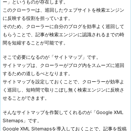
ー」というものが存在します。
c
このクローラーは、巡回したウェブサイトを検索エンジン
s
に反映する役割を担っています。
2.
そのため、クローラーに自分のブログを効率よく巡回して
3.
もらうことで、記事が検索エンジンに認識されるまでの時
B
間を短縮することが可能です。
r
o
そこで必要になるのが「サイトマップ」です。
k
サイトマップは、クローラーがブログ内をスムーズに巡回
e
するための道しるべとなります。
n
サイトマップを設定しておくことで、クローラーが効率よ
L
i
く巡回し、短時間で取りこぼし無く検索エンジンに反映さ
n
せることができます。
k
C
そんなサイトマップを作製してくれるのが「Google XML
h
Sitemaps」です。
e
Google XML Sitemapsを導入しておくことで、記事を投稿