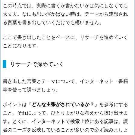
この時点では、実際に書くか書かないかは気にしなくても
を
大丈夫。なにも思い浮かばない時は、テーマから連想され
並
る言葉を書き出していくだけでも構いません。
べ
る
ここで書き出したことをベースに、リサーチを進めていく
3.
ことになります。
ま
と
め
リサーチで深めていく
書き出した言葉とテーマについて、インターネット・書籍
等を使って調べましょう。
ポイントは
「どんな主張がされているか？」
を参考にする
こと。それによって、ひとりよがりな考えから抜け出せま
す。とくに、インターネットで検索上位にある記事は、読
者のニーズを反映していることが多いので必ず読みましょ