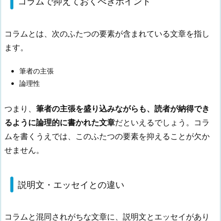
コラムで抑えておくべきポイント
で
抑
コラムとは、次のふたつの要素が含まれている文章を指し
え
ます。
て
お
筆者の主張
く
論理性
べ
き
つまり、
筆者の主張を盛り込みながらも、読者が納得でき
ポ
イ
るように論理的に書かれた文章
だといえるでしょう。コラ
ン
ムを書くうえでは、このふたつの要素を抑えることが欠か
ト
せません。
1.
2.
説明文・エッセイとの違い
説
明
文・
コラムと混同されがちな文章に、説明文とエッセイがあり