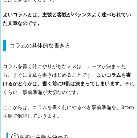
き
方
よいコラムとは、主観と客観がバランスよく述べられてい
2.
た文章なのです。
1.
①
最
コラムの具体的な書き方
初
に
主
コラムを書く時にやりがちなミスは、テーマが決まった
張
ら、すぐに文章を書きはじめることです。
よいコラムを書
を
けるかどうかは、書く前に9割は決まってしまいます。
それ
決
くらい、事前準備が大切なのです。
め
る
ここからは、コラムを書く前にやるべき事前準備を、3つの
2.
手順で解説していきます。
2.
②
主
①最初に主張を決める