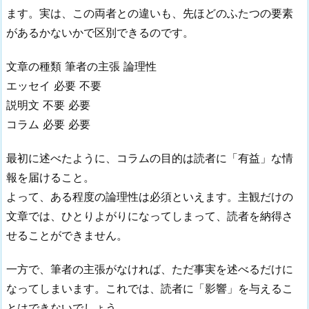
エ
ます。実は、この両者との違いも、先ほどのふたつの要素
ッ
があるかないかで区別できるのです。
セ
イ
文章の種類 筆者の主張 論理性
と
エッセイ 必要 不要
の
説明文 不要 必要
違
い
コラム 必要 必要
2.
最初に述べたように、コラムの目的は読者に「有益」な情
コ
報を届けること。
ラ
よって、ある程度の論理性は必須といえます。主観だけの
ム
の
文章では、ひとりよがりになってしまって、読者を納得さ
具
せることができません。
体
的
一方で、筆者の主張がなければ、ただ事実を述べるだけに
な
なってしまいます。これでは、読者に「影響」を与えるこ
書
とはできないでしょう。