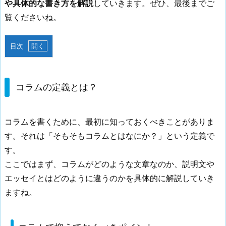
や具体的な書き方を解説
していきます。ぜひ、最後までご
覧くださいね。
目次
1.
コ
ラ
コラムの定義とは？
ム
の
コラムを書くために、最初に知っておくべきことがありま
定
す。それは「そもそもコラムとはなにか？」という定義で
義
と
す。
は？
ここではまず、コラムがどのような文章なのか、説明文や
1.
エッセイとはどのように違うのかを具体的に解説していき
1.
ますね。
コ
ラ
ム