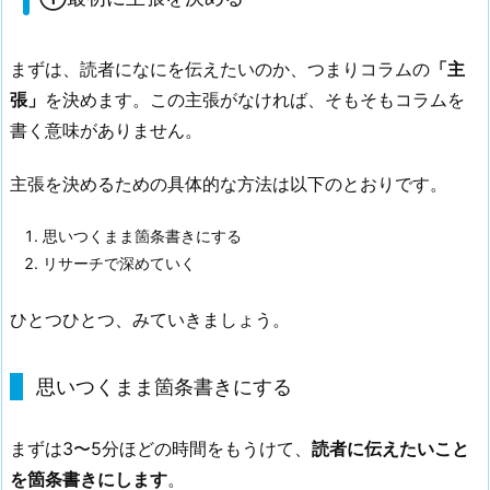
張
に
まずは、読者になにを伝えたいのか、つまりコラムの
「主
問
張」
を決めます。この主張がなければ、そもそもコラムを
い
書く意味がありません。
か
け
主張を決めるための具体的な方法は以下のとおりです。
る
2.
思いつくまま箇条書きにする
3.
リサーチで深めていく
③
型
ひとつひとつ、みていきましょう。
を
使
っ
思いつくまま箇条書きにする
て
パ
まずは3〜5分ほどの時間をもうけて、
読者に伝えたいこと
ー
を箇条書きにします
。
ツ