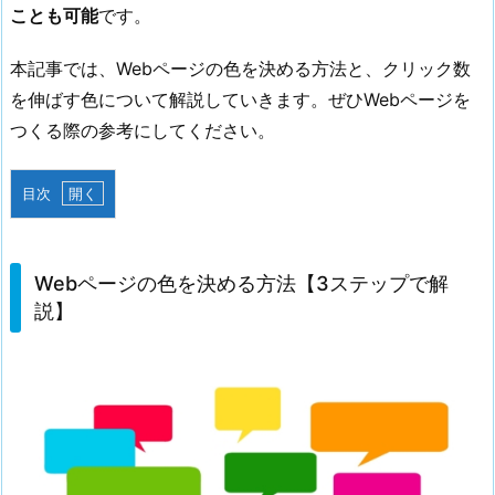
ことも可能
です。
本記事では、Webページの色を決める方法と、クリック数
を伸ばす色について解説していきます。ぜひWebページを
つくる際の参考にしてください。
目次
1.
W
e
Webページの色を決める方法【3ステップで解
b
説】
ペ
ー
ジ
の
色
を