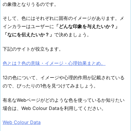
ク
の象徴となりうるのです。
数
を
そして、色にはそれぞれに固有のイメージがあります。メ
伸
インカラーはユーザーに
「どんな印象を与えたいか？」
ば
「なにを伝えたいか？」
で決めましょう。
す
色
下記のサイトが役立ちます。
3.
ま
色とは？色の意味・イメージ・心理効果まとめ。
と
め
12の色について、イメージや心理的作用が記載されている
ので、ぴったりの1色を見つけてみましょう。
有名なWebページがどのような色を使っているか知りたい
場合は、Web Colour Dataを利用してください。
Web Colour Data