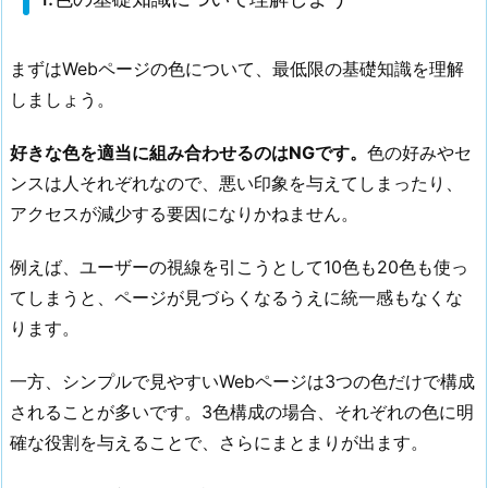
基
礎
知
まずはWebページの色について、最低限の基礎知識を理解
識
しましょう。
に
つ
好きな色を適当に組み合わせるのはNGです。
色の好みやセ
い
ンスは人それぞれなので、悪い印象を与えてしまったり、
て
アクセスが減少する要因になりかねません。
理
解
例えば、ユーザーの視線を引こうとして10色も20色も使っ
し
てしまうと、ページが見づらくなるうえに統一感もなくな
よ
ります。
う
1.
一方、シンプルで見やすいWebページは3つの色だけで構成
2.
されることが多いです。3色構成の場合、それぞれの色に明
2.
確な役割を与えることで、さらにまとまりが出ます。
メ
イ