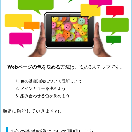
決
め
る
方
法
【3
ス
テ
ッ
Webページの色を決める方法
は、次の3ステップです。
プ
で
色の基礎知識について理解しよう
解
メインカラーを決めよう
説】
組み合わせる色を決めよう
1.
1.
順番に解説していきますね。
1.
色
の
1.色の基礎知識について理解しよう