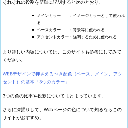
それぞれの役割を簡単に説明すると次のとおり。
ン
カ
メインカラー ：イメージカラーとして使われ
ラ
る
ー
ベースカラー ：背景等に使われる
を
アクセントカラー：強調するために使われる
決
め
より詳しい内容については、このサイトも参考にしてみて
よ
ください。
う
1.
WEBデザインで押さえるべき配色（ベース、メイン、アク
3.
セント）の基本「3つのカラー」
3.
組
3つの色の比率や役割についてまとまっています。
み
合
さらに深掘りして、Webページの色について知るならこの
わ
サイトがおすすめ。
せ
る