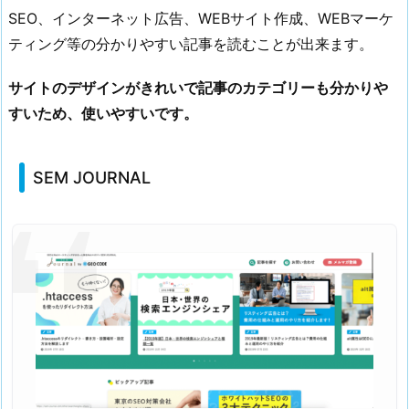
S
SEO、インターネット広告、WEBサイト作成、WEBマーケ
1.
ティング等の分かりやすい記事を読むことが出来ます。
5.
S
サイトのデザインがきれいで記事のカテゴリーも分かりや
E
すいため、使いやすいです。
O
ラ
ボ
SEM JOURNAL
1.
6.
E
n
g
i
n
e
e
r