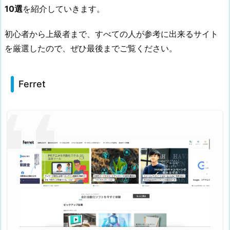
10選
を紹介していきます。
E
B
初心者から上級者まで、すべての人が参考に出来るサイト
ペ
ー
を厳選したので、ぜひ最後までご覧ください。
ジ
作
Ferret
成
の
情
報
サ
イ
ト
1
0
選
1.
1.