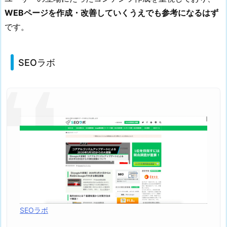
1
WEBページを作成・改善していくうえでも参考になるはず
0.
です。
n
a
m
SEOラボ
a
z.
j
p
2.
役
立
つ
情
報
を
SEOラボ
集
め