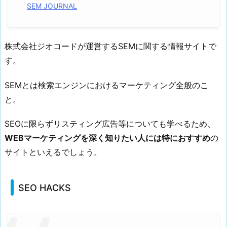
SEM JOURNAL
B
L
O
株式会社ジオコードが運営するSEMに関する情報サイトで
G
す。
1.
7.
SEMとは検索エンジンにおけるマーケティング全般のこ
海
と。
外
S
SEOに限らずリスティング広告等についても学べるため、
E
WEBマーケティングを深く知りたい人には特におすすめ
の
O
サイトといえるでしょう。
情
報
ブ
SEO HACKS
ロ
グ
1.