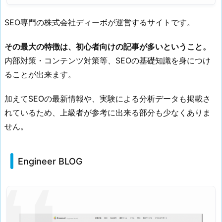
る
SEO専門の株式会社ディーボが運営するサイトです。
コ
ツ
その最大の特徴は、初心者向けの記事が多いということ。
2.
内部対策・コンテンツ対策等、SEOの基礎知識を身につけ
1.
ることが出来ます。
複
数
加えてSEOの最新情報や、実験による分析データも掲載さ
の
れているため、上級者が参考に出来る部分も少なくありま
サ
イ
せん。
ト
を
Engineer BLOG
チ
ェ
ッ
ク
す