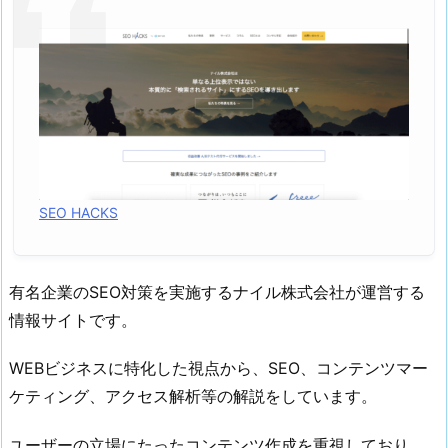
8.
S
E
O
エ
ン
ジ
ン
最
SEO HACKS
適
化
1.
有名企業のSEO対策を実施するナイル株式会社が運営する
9.
情報サイトです。
ブ
ロ
WEBビジネスに特化した視点から、SEO、コンテンツマー
グ
ケティング、アクセス解析等の解説をしています。
部
1.
ユーザーの立場にたったコンテンツ作成を重視しており、