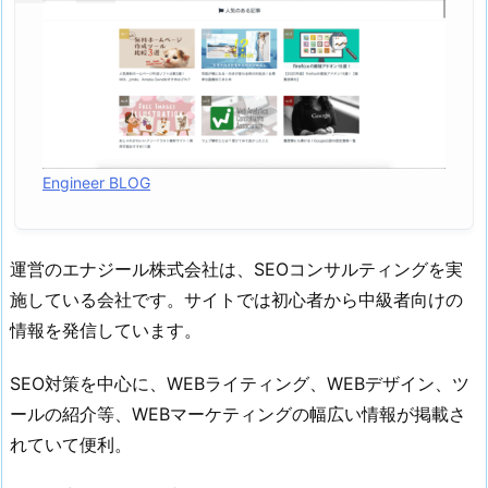
る
2.
2.
最
新
の
情
Engineer BLOG
報
か
チ
運営のエナジール株式会社は、SEOコンサルティングを実
ェ
施している会社です。サイトでは初心者から中級者向けの
ッ
情報を発信しています。
ク
す
SEO対策を中心に、WEBライティング、WEBデザイン、ツ
る
ールの紹介等、WEBマーケティングの幅広い情報が掲載さ
3.
れていて便利。
ま
と