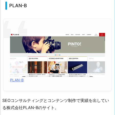
E
PLAN-B
M
J
O
U
R
N
A
L
1.
4.
S
E
PLAN-B
O
H
A
SEOコンサルティングとコンテンツ制作で実績を出してい
C
る株式会社PLAN-Bのサイト。
K