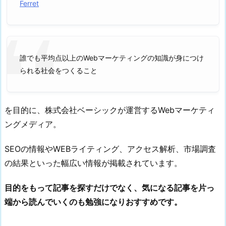
Ferret
F
e
r
r
誰でも平均点以上のWebマーケティングの知識が身につけ
e
られる社会をつくること
t
1.
2.
を目的に、株式会社ベーシックが運営するWebマーケティ
P
ングメディア。
L
A
SEOの情報やWEBライティング、アクセス解析、市場調査
N
の結果といった幅広い情報が掲載されています。
-
B
目的をもって記事を探すだけでなく、気になる記事を片っ
1.
端から読んでいくのも勉強になりおすすめです。
3.
S