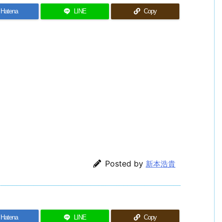
Hatena
LINE
Copy
Posted by
新本浩貴
Hatena
LINE
Copy