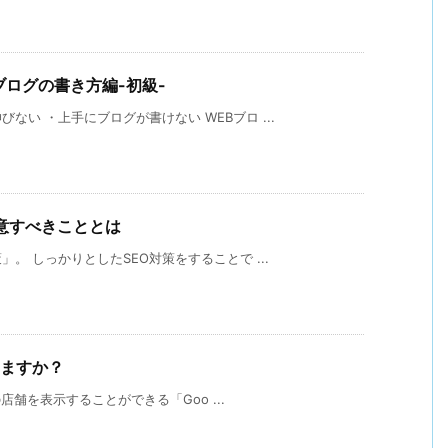
ブログの書き方編-初級-
い ・上手にブログが書けない WEBブロ ...
意すべきこととは
。 しっかりとしたSEO対策をすることで ...
てますか？
の店舗を表示することができる「Goo ...